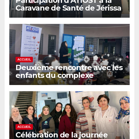
Participation d’ATIOST à la
Caravane de Santé de Jérissa
(Kef) – 17 mai 2026
ACCUEIL
Deuxième rencontre avec les
enfants du complexe
d’enfance de Sidi Thabet
ACCUEIL
Célébration de la journée